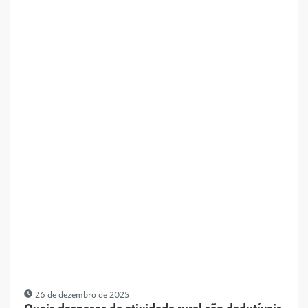
26 de dezembro de 2025
Quais despesas da atividade rural são dedutíveis